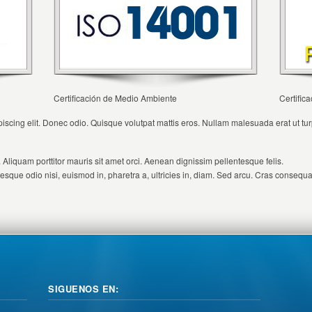
Certificación de Medio Ambiente
Certific
iscing elit. Donec odio. Quisque volutpat mattis eros. Nullam malesuada erat ut tu
. Aliquam porttitor mauris sit amet orci. Aenean dignissim pellentesque felis.
esque odio nisi, euismod in, pharetra a, ultricies in, diam. Sed arcu. Cras consequa
SIGUENOS EN: