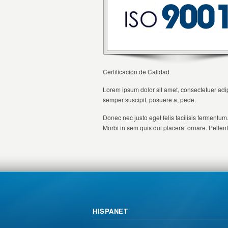
Certificación de Calidad
Lorem ipsum dolor sit amet, consectetuer adip
semper suscipit, posuere a, pede.
Donec nec justo eget felis facilisis fermentum
Morbi in sem quis dui placerat ornare. Pellent
HISPANET